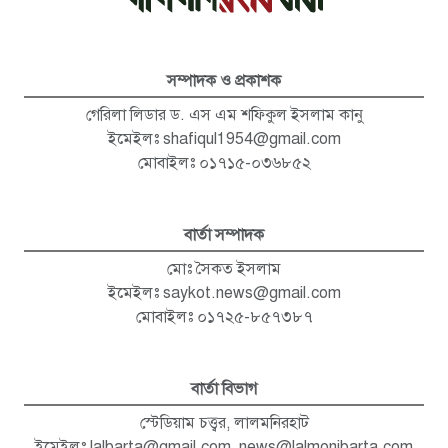
সম্পাদক ও প্রকাশক
গেরিলা লিডার ড. এস এম শফিকুল ইসলাম কানু
ইমেইলঃ
shafiqul1954@gmail.com
মোবাইলঃ ০১৭১৫-০৩৬৮৫২
বার্তা সম্পাদক
মোঃ সৈকত ইসলাম
ইমেইলঃ
saykot.news@gmail.com
মোবাইলঃ ০১৭২৫-৮৫৭৩৮৭
বার্তা বিভাগ
স্টেডিয়াম চত্ত্বর, লালমনিরহাট
ইমেইলঃ
lalbarta@gmail.com
,
news@lalmonibarta.com