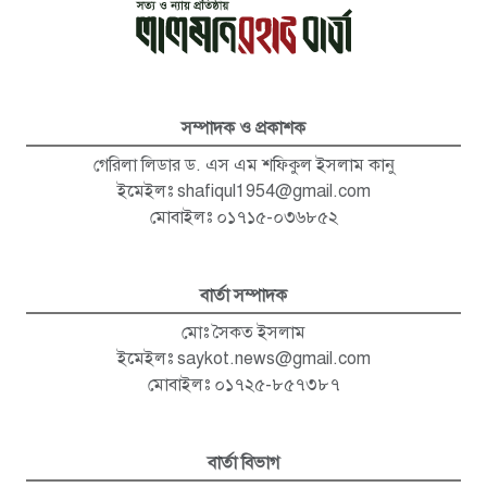
সম্পাদক ও প্রকাশক
গেরিলা লিডার ড. এস এম শফিকুল ইসলাম কানু
ইমেইলঃ
shafiqul1954@gmail.com
মোবাইলঃ ০১৭১৫-০৩৬৮৫২
বার্তা সম্পাদক
মোঃ সৈকত ইসলাম
ইমেইলঃ
saykot.news@gmail.com
মোবাইলঃ ০১৭২৫-৮৫৭৩৮৭
বার্তা বিভাগ