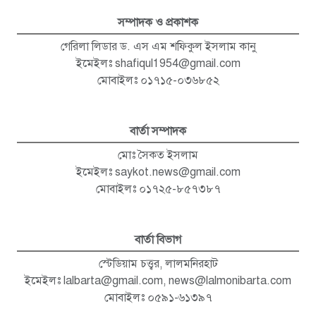
সম্পাদক ও প্রকাশক
গেরিলা লিডার ড. এস এম শফিকুল ইসলাম কানু
ইমেইলঃ
shafiqul1954@gmail.com
মোবাইলঃ ০১৭১৫-০৩৬৮৫২
বার্তা সম্পাদক
মোঃ সৈকত ইসলাম
ইমেইলঃ
saykot.news@gmail.com
মোবাইলঃ ০১৭২৫-৮৫৭৩৮৭
বার্তা বিভাগ
স্টেডিয়াম চত্ত্বর, লালমনিরহাট
ইমেইলঃ
lalbarta@gmail.com
,
news@lalmonibarta.com
মোবাইলঃ ০৫৯১-৬১৩৯৭