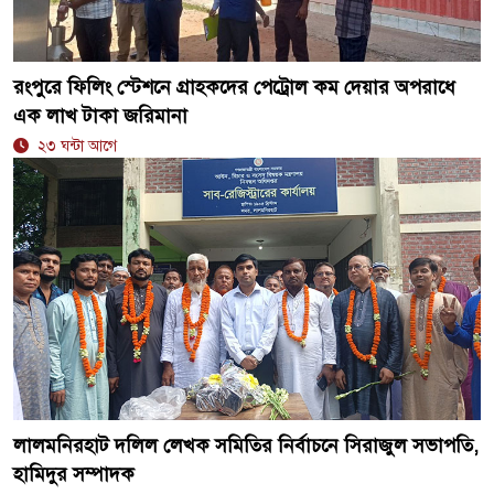
রংপুরে ফিলিং স্টেশনে গ্রাহকদের পেট্রোল কম দেয়ার অপরাধে
এক লাখ টাকা জরিমানা
২৩ ঘন্টা আগে
লালমনিরহাট দলিল লেখক সমিতির নির্বাচনে সিরাজুল সভাপতি,
হামিদুর সম্পাদক