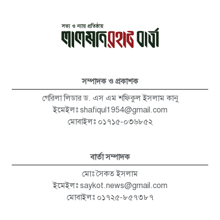
সম্পাদক ও প্রকাশক
গেরিলা লিডার ড. এস এম শফিকুল ইসলাম কানু
ইমেইলঃ
shafiqul1954@gmail.com
মোবাইলঃ ০১৭১৫-০৩৬৮৫২
বার্তা সম্পাদক
মোঃ সৈকত ইসলাম
ইমেইলঃ
saykot.news@gmail.com
মোবাইলঃ ০১৭২৫-৮৫৭৩৮৭