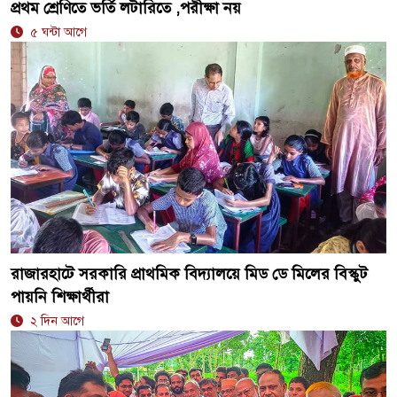
প্রথম শ্রেণিতে ভর্তি লটারিতে ,পরীক্ষা নয়
৫ ঘন্টা আগে
রাজারহাটে সরকারি প্রাথমিক বিদ্যালয়ে মিড ডে মিলের বিস্কুট
পায়নি শিক্ষার্থীরা
২ দিন আগে