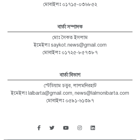
মোবাইলঃ ০১৭১৫-০৩৬৮৫২
বার্তা সম্পাদক
মোঃ সৈকত ইসলাম
ইমেইলঃ
saykot.news@gmail.com
মোবাইলঃ ০১৭২৫-৮৫৭৩৮৭
বার্তা বিভাগ
স্টেডিয়াম চত্ত্বর, লালমনিরহাট
ইমেইলঃ
lalbarta@gmail.com
,
news@lalmonibarta.com
মোবাইলঃ ০৫৯১-৬১৩৯৭