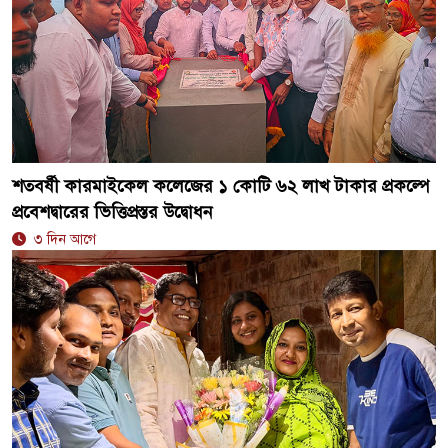
শতবর্ষী কারমাইকেল কলেজের ১ কোটি ৬২ লাখ টাকার প্রকল্পে
প্রবেশদ্বারের ভিত্তিপ্রস্তর উদ্বোধন
৩ দিন আগে