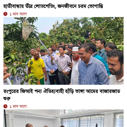
হাতীবান্ধায় তীব্র লোডশেডিং, জনজীবনে চরম ভোগান্তি
১ মাস আগে
রংপুরের জিআই পন্য ঐতিহ্যবাহী হাঁড়ি ভাঙ্গা আমের বাজারজাত
শুরু
১ মাস আগে