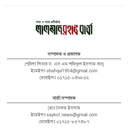
সম্পাদক ও প্রকাশক
গেরিলা লিডার ড. এস এম শফিকুল ইসলাম কানু
ইমেইলঃ
shafiqul1954@gmail.com
মোবাইলঃ ০১৭১৫-০৩৬৮৫২
বার্তা সম্পাদক
মোঃ সৈকত ইসলাম
ইমেইলঃ
saykot.news@gmail.com
মোবাইলঃ ০১৭২৫-৮৫৭৩৮৭