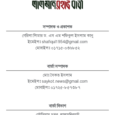
সম্পাদক ও প্রকাশক
গেরিলা লিডার ড. এস এম শফিকুল ইসলাম কানু
ইমেইলঃ
shafiqul1954@gmail.com
মোবাইলঃ ০১৭১৫-০৩৬৮৫২
বার্তা সম্পাদক
মোঃ সৈকত ইসলাম
ইমেইলঃ
saykot.news@gmail.com
মোবাইলঃ ০১৭২৫-৮৫৭৩৮৭
বার্তা বিভাগ
স্টেডিয়াম চত্ত্বর, লালমনিরহাট