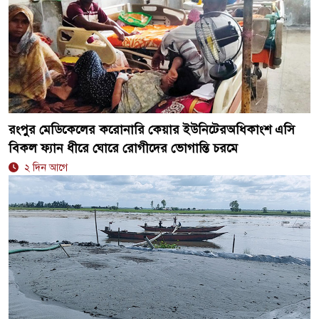
রংপুর মেডিকেলের করোনারি কেয়ার ইউনিটেরঅধিকাংশ এসি
বিকল ফ্যান ধীরে ঘোরে রোগীদের ভোগান্তি চরমে
২ দিন আগে