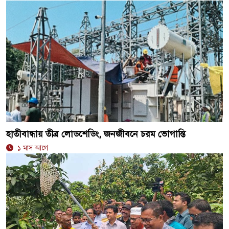
হাতীবান্ধায় তীব্র লোডশেডিং, জনজীবনে চরম ভোগান্তি
১ মাস আগে