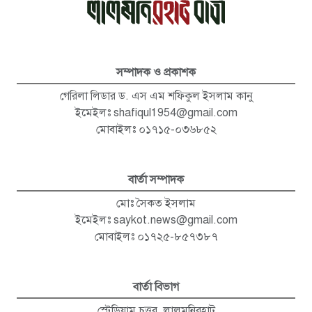
সম্পাদক ও প্রকাশক
গেরিলা লিডার ড. এস এম শফিকুল ইসলাম কানু
ইমেইলঃ
shafiqul1954@gmail.com
মোবাইলঃ ০১৭১৫-০৩৬৮৫২
বার্তা সম্পাদক
মোঃ সৈকত ইসলাম
ইমেইলঃ
saykot.news@gmail.com
মোবাইলঃ ০১৭২৫-৮৫৭৩৮৭
বার্তা বিভাগ
স্টেডিয়াম চত্ত্বর, লালমনিরহাট