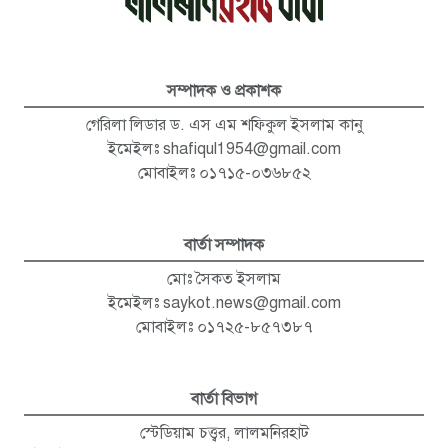
সম্পাদক ও প্রকাশক
গেরিলা লিডার ড. এস এম শফিকুল ইসলাম কানু
ইমেইলঃ
shafiqul1954@gmail.com
মোবাইলঃ ০১৭১৫-০৩৬৮৫২
বার্তা সম্পাদক
মোঃ সৈকত ইসলাম
ইমেইলঃ
saykot.news@gmail.com
মোবাইলঃ ০১৭২৫-৮৫৭৩৮৭
বার্তা বিভাগ
স্টেডিয়াম চত্ত্বর, লালমনিরহাট