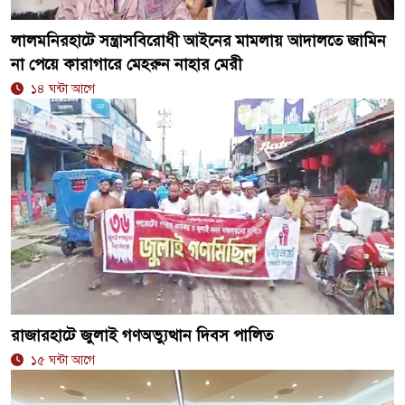
লালমনিরহাটে সন্ত্রাসবিরোধী আইনের মামলায় আদালতে জামিন
না পেয়ে কারাগারে মেহরুন নাহার মেরী
১৪ ঘন্টা আগে
রাজারহাটে জুলাই গণঅভ্যুত্থান দিবস পালিত
১৫ ঘন্টা আগে