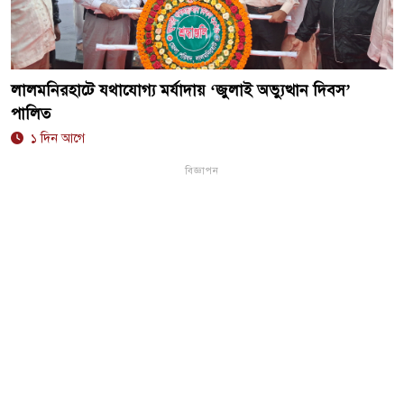
লালমনিরহাটে যথাযোগ্য মর্যাদায় ‘জুলাই অভ্যুত্থান দিবস’
পালিত
১ দিন আগে
বিজ্ঞাপন