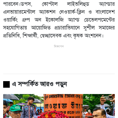
পারবেন।ডপস, কোস্টাল লাইভলিহুড অ্যান্ডার
এনভায়ারমেন্টাল অ্যাকশন নেওয়ার্ক-ক্লিন ও বাংলাদেশ
ওয়ার্কিং গ্রুপ অন ইকোলজি অ্যান্ড ডেভেলপমেন্টের
সহযোগিতায় আয়োজিত প্রচারাভিযানে সুশীল সমাজের
প্রতিনিধি, শিক্ষার্থী, স্বেচ্ছাসেবক এবং কৃষক অংশনেন।
বিজ্ঞাপন
এ সম্পর্কিত আরও পড়ুন