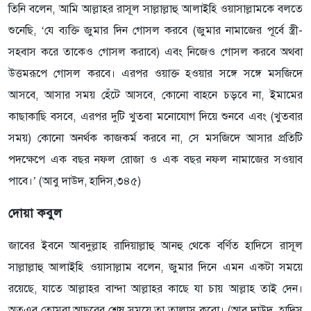
তিনি বলেন, আমি আল্লাহর রাসূল সাল্লাল্লাহু আলাইহি ওয়াসাল্লামকে বলতে
শুনেছি, ‘যে ব্যক্তি জুমার দিন গোসল করবে (জুমার নামাজের পূর্বে স্ত্রী-
সহবাস করে তাকেও গোসল করাবে) এবং নিজেও গোসল করবে অথবা
উত্তমরূপে গোসল করবে। এরপর ওয়াক্ত হওয়ার সঙ্গে সঙ্গে মসজিদে
আসবে, আসার সময় হেঁটে আসবে, কোনো বাহনে চড়বে না, ইমামের
কাছাকাছি বসবে, এরপর দুটি খুতবা মনোযোগ দিয়ে শুনবে এবং (খুতবার
সময়) কোনো অনর্থক কাজকর্ম করবে না, সে মসজিদে আসার প্রতিটি
পদক্ষেপে এক বছর নফল রোজা ও এক বছর নফল নামাজের সওয়াব
পাবে।’ (আবু দাউদ, হাদিস,৩৪৫)
দোয়া কবুল
জাবের ইবনে আবদুল্লাহ রাদিয়াল্লাহু আনহু থেকে বর্ণিত হাদিসে রাসূল
সাল্লাল্লাহু আলাইহি ওয়াসাল্লাম বলেন, জুমার দিনে এমন একটা সময়ে
রয়েছে, যাতে আল্লাহর বান্দা আল্লাহর ক‍াছে যা চায় আল্লাহ তাই দেন।
অতএব তোমরা আছরের শেষ সময়ে তা তালাস করো। (আবু দাউদ, হাদিস