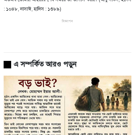
: ১০৪৮, নাসাঈ, হাদিস : ১৩৮৯)
বিজ্ঞাপন
এ সম্পর্কিত আরও পড়ুন