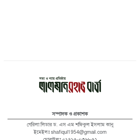
সম্পাদক ও প্রকাশক
গেরিলা লিডার ড. এস এম শফিকুল ইসলাম কানু
ইমেইলঃ
shafiqul1954@gmail.com
মোবাইলঃ ০১৭১৫-০৩৬৮৫২