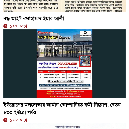
বড় ভাই? -মোহাম্মদ ইয়ার আলী
১ মাস আগে
ইউরোপের মলদোভায় জার্মান কোম্পানিতে কর্মী নিয়োগ, বেতন
৮০০ ইউরো পর্যন্ত
১ মাস আগে