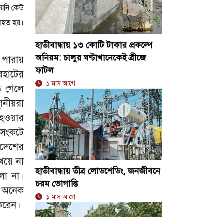
েয়নি কেউ
 আহত হয়।
হাতীবান্ধায় ১৩ কোটি টাকার প্রকল্পে
অনিয়ম: চালুর ঘণ্টাখানেকেই ব্রীজে
 পারায়
ফাটল
হাটের
১ মাস আগে
ে গেলে
নীয়রা
হওয়ার
 সংকটে
দেশের
েয়ে না
হাতীবান্ধায় তীব্র লোডশেডিং, জনজীবনে
লো না।
চরম ভোগান্তি
া অনেক
১ মাস আগে
 করেন।