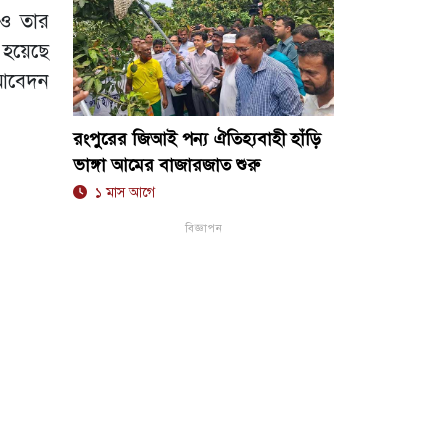
 ও তার
হয়েছে
 আবেদন
রংপুরের জিআই পন্য ঐতিহ্যবাহী হাঁড়ি
ভাঙ্গা আমের বাজারজাত শুরু
১ মাস আগে
বিজ্ঞাপন