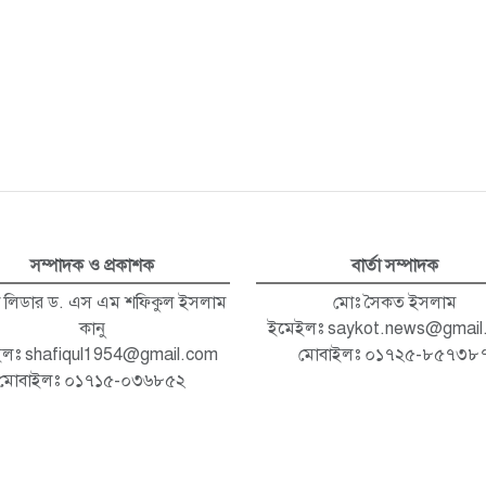
সম্পাদক ও প্রকাশক
বার্তা সম্পাদক
া লিডার ড. এস এম শফিকুল ইসলাম
মোঃ সৈকত ইসলাম
কানু
ইমেইলঃ
saykot.news@gmail
ইলঃ
shafiqul1954@gmail.com
মোবাইলঃ ০১৭২৫-৮৫৭৩৮
মোবাইলঃ ০১৭১৫-০৩৬৮৫২