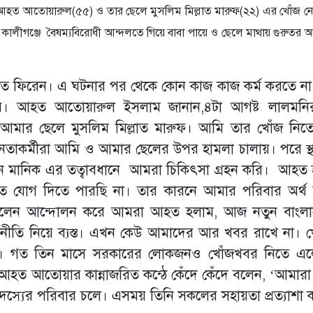
ে আহত আতোয়ারুল(৫৫) ও তার ছেলে মুসলিম মিল্লাত মারুফ(২২) এর খোঁজ ন
ালীগঞ্জে বৈষম্যবিরোধী আন্দলতে গিয়ে বাবা পায়ে ও ছেলে মাথায় গুরুতর
 বাড়িতে ফিরেন। এ ঘটনার পর থেকে কোন কাজ কাজ কর্ম করতে না
র। আহত আতোয়ারুল ইসলাম জানান,৪টা আগষ্ট লালমনির
় আমার ছেলে মুসলিম মিল্লাত মারুফ। আমি তার খোঁজ নিত
তাকর্মীরা আমি ও আমার ছেলের উপর হামলা চালায়। পরে স্থা
িন মানিক এর তত্বাবধানে আমরা চিকিৎসা গ্রহন করি। আহত 
ে যোগ দিতে পারছি না। তার কারনে আমার পরিবার অর্থ
বলেন আন্দোলন করে আমরা আহত হলাম, আজ নতুন বাংলা
ীতি নিয়ে ব্যস্ত। এখন কেউ আমাদের আর খবর রাখে না। খ
না। গত তিন মাসে সরকারের লোকজনও খোঁজখবর নিতে এ
আহত আতোয়ার কান্নাজরিত কন্ঠে কেঁদে কেঁদে বলেন, ‘আমার
সদস্যের পরিবার চলে। এসময় তিনি সকলের সহায়তা প্রত্যাশা