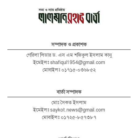
সম্পাদক ও প্রকাশক
গেরিলা লিডার ড. এস এম শফিকুল ইসলাম কানু
ইমেইলঃ
shafiqul1954@gmail.com
মোবাইলঃ ০১৭১৫-০৩৬৮৫২
বার্তা সম্পাদক
মোঃ সৈকত ইসলাম
ইমেইলঃ
saykot.news@gmail.com
মোবাইলঃ ০১৭২৫-৮৫৭৩৮৭