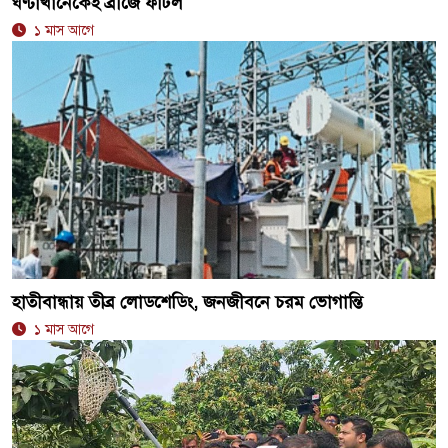
ঘণ্টাখানেকেই ব্রীজে ফাটল
১ মাস আগে
হাতীবান্ধায় তীব্র লোডশেডিং, জনজীবনে চরম ভোগান্তি
১ মাস আগে