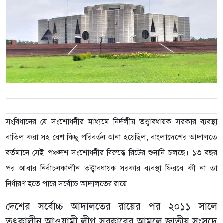
সংবিধানের যে সংশোধনীর মাধ্যমে নির্দলীয় তত্ত্বাবধায়ক সরকার ব্যবস্থা
বাতিল করা সহ বেশ কিছু পরিবর্তন আনা হয়েছিল, বাংলাদেশের আদালতে
বর্তমানে সেই পঞ্চদশ সংশোধনীর বিরুদ্ধে রিটের শুনানি চলছে। ১৩ বছর
পর আবার নির্বাচনকালীন তত্ত্বাবধায়ক সরকার ব্যবস্থা ফিরবে কী না তা
নির্ধারণ হতে পারে সর্বোচ্চ আদালতের রায়ে।
দেশের সর্বোচ্চ আদালতের রায়ের পর ২০১১ সালে
তৎকালীন আওয়ামী লীগ সরকারের আমলে জাতীয় সংসদে