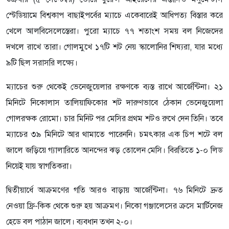
স্টেডিয়ামে বিশ্বকাপ বাছাইপর্বের ম্যাচে একেবারেই আধিপত্য বিস্তার করে
খেলে আলবিসেলেস্তেরা। পুরো ম্যাচে ৭৭ শতাংশ সময় বল নিজেদের
দখলে রাখে তারা। গোলমুখে ১৭টি শট নেয় স্কালোনির শিষ্যরা, যার মধ্যে
৯টি ছিল সরাসরি লক্ষ্যে।
ম্যাচের শুরু থেকেই ভেনেজুয়েলার রক্ষণকে ব্যস্ত রাখে আর্জেন্টিনা। ২১
মিনিটে নিকোলাস তালিয়াফিকোর শট দারুণভাবে ঠেকান ভেনেজুয়েলা
গোলরক্ষক রোমো। চার মিনিট পর মেসির প্রথম শটও রুখে দেন তিনি। তবে
ম্যাচের ৩৯ মিনিটে আর থামাতে পারেননি। চমৎকার এক চিপ শটে বল
জালে জড়িয়ে গ্যালারিতে আনন্দের ঝড় তোলেন মেসি। বিরতিতে ১-০ লিড
নিয়েই যায় স্বাগতিকরা।
দ্বিতীয়ার্ধে আক্রমণের গতি আরও বাড়ায় আর্জেন্টিনা। ৭৬ মিনিটে দ্রুত
নেওয়া ফ্রি-কিক থেকে শুরু হয় আক্রমণ। নিকো গঞ্জালেসের ক্রসে মার্টিনেজ
হেডে বল পাঠান জালে। ব্যবধান তখন ২-০।