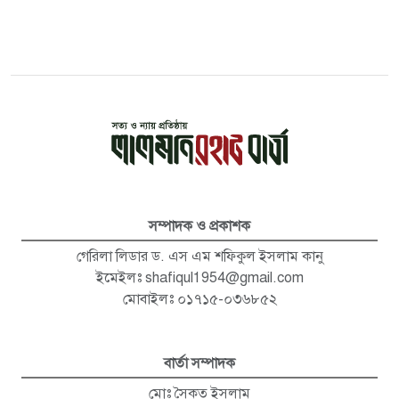
সম্পাদক ও প্রকাশক
গেরিলা লিডার ড. এস এম শফিকুল ইসলাম কানু
ইমেইলঃ
shafiqul1954@gmail.com
মোবাইলঃ ০১৭১৫-০৩৬৮৫২
বার্তা সম্পাদক
মোঃ সৈকত ইসলাম