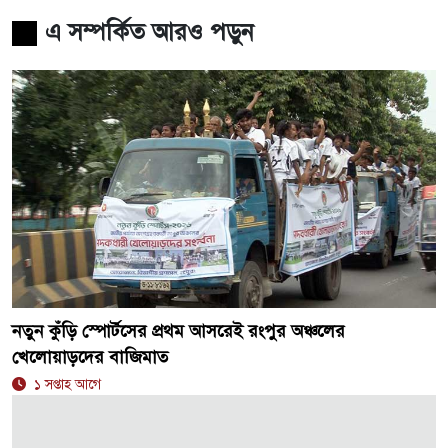
এ সম্পর্কিত আরও পড়ুন
নতুন কুঁড়ি স্পোর্টসের প্রথম আসরেই রংপুর অঞ্চলের
খেলোয়াড়দের বাজিমাত
১ সপ্তাহ আগে