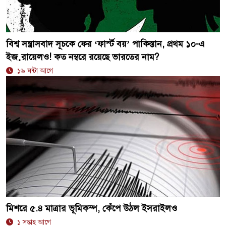
বিশ্ব সন্ত্রাসবাদ সূচকে ফের ‘ফার্স্ট বয়’ পাকিস্তান, প্রথম ১০-এ
ইজ়রায়েলও! কত নম্বরে রয়েছে ভারতের নাম?
১৬ ঘন্টা আগে
মিশরে ৫.৪ মাত্রার ভূমিকম্প, কেঁপে উঠল ইসরাইলও
১ সপ্তাহ আগে