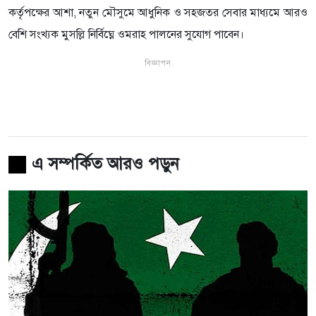
কর্তৃপক্ষের আশা, নতুন মৌসুমে আধুনিক ও সহজতর সেবার মাধ্যমে আরও
বেশি সংখ্যক মুসল্লি নির্বিঘ্নে ওমরাহ পালনের সুযোগ পাবেন।
বিজ্ঞাপন
এ সম্পর্কিত আরও পড়ুন