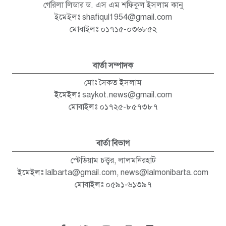
গেরিলা লিডার ড. এস এম শফিকুল ইসলাম কানু
ইমেইলঃ
shafiqul1954@gmail.com
মোবাইলঃ ০১৭১৫-০৩৬৮৫২
বার্তা সম্পাদক
মোঃ সৈকত ইসলাম
ইমেইলঃ
saykot.news@gmail.com
মোবাইলঃ ০১৭২৫-৮৫৭৩৮৭
বার্তা বিভাগ
স্টেডিয়াম চত্ত্বর, লালমনিরহাট
ইমেইলঃ
lalbarta@gmail.com
,
news@lalmonibarta.com
মোবাইলঃ ০৫৯১-৬১৩৯৭