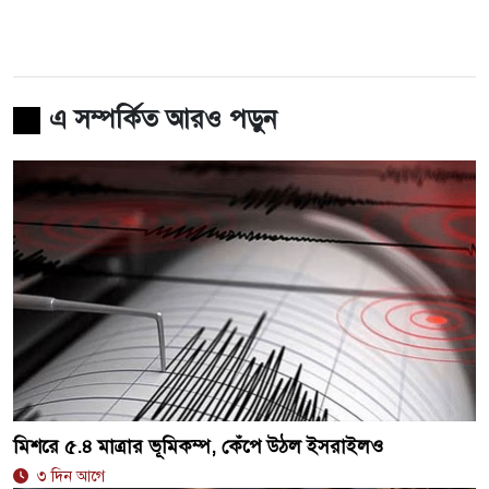
এ সম্পর্কিত আরও পড়ুন
মিশরে ৫.৪ মাত্রার ভূমিকম্প, কেঁপে উঠল ইসরাইলও
৩ দিন আগে