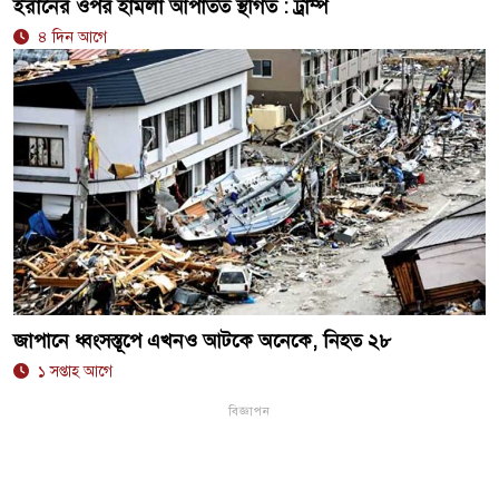
ইরানের ওপর হামলা আপাতত স্থগিত : ট্রাম্প
৪ দিন আগে
জাপানে ধ্বংসস্তূপে এখনও আটকে অনেকে, নিহত ২৮
১ সপ্তাহ আগে
বিজ্ঞাপন