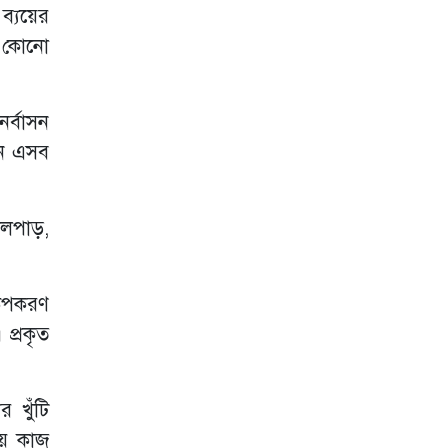
 ব্যয়ের
। কোনো
নর্বাসন
ান এসব
খালপাড়,
 উপকরণ
প্রকৃত
 খুঁটি
য়ে কাজ