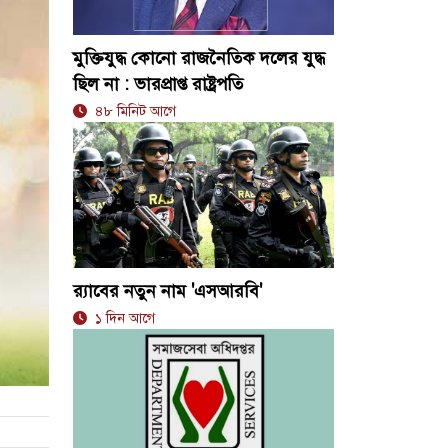
মুক্তিযুদ্ধ কোনো রাজনৈতিক দলের যুদ্ধ
ছিল না : ভারপ্রাপ্ত রাষ্ট্রপতি
৪৮ মিনিট আগে
র‍্যাবের নতুন নাম 'এসআরবি'
১ দিন আগে