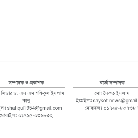
সম্পাদক ও প্রকাশক
বার্তা সম্পাদক
া লিডার ড. এস এম শফিকুল ইসলাম
মোঃ সৈকত ইসলাম
কানু
ইমেইলঃ
saykot.news@gmail
ইলঃ
shafiqul1954@gmail.com
মোবাইলঃ ০১৭২৫-৮৫৭৩৮
মোবাইলঃ ০১৭১৫-০৩৬৮৫২