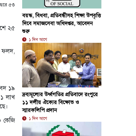
থবছরে ৫৩
বয়স্ক, বিধবা, প্রতিবন্ধীসহ শিক্ষা উপবৃত্তি
দিবে সমাজসেবা অধিদপ্তর, আবেদন
দেশে ২৫
শুরু
১ দিন আগে
ির ফলদ,
াবদ ১৯
দ্রব্যমূল্যের উর্ধ্বগতির প্রতিবাদে রংপুরে
৬১ লাখ
১১ দলীয় ঐক্যের বিক্ষোভ ও
েছে।
স্মারকলিপি প্রদান
১ দিন আগে
০ কেজি