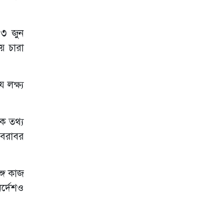
১৩ জুন
য় চারা
লক্ষ্য
ষক তথ্য
 বরাবর
্গে কাজ
র্দেশও