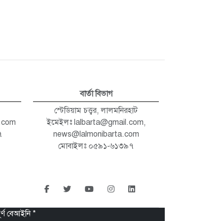
বার্তা বিভাগ
স্টেডিয়াম চত্ত্বর, লালমনিরহাট
.com
ইমেইলঃ
lalbarta@gmail.com
,
৭
news@lalmonibarta.com
মোবাইলঃ ০৫৯১-৬১৩৯৭
র্ণ বেআইনি *