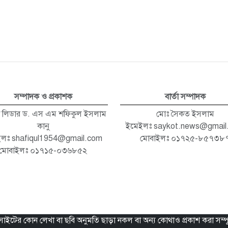
সম্পাদক ও প্রকাশক
বার্তা সম্পাদক
া লিডার ড. এস এম শফিকুল ইসলাম
মোঃ সৈকত ইসলাম
কানু
ইমেইলঃ
saykot.news@gmail
ইলঃ
shafiqul1954@gmail.com
মোবাইলঃ ০১৭২৫-৮৫৭৩৮
মোবাইলঃ ০১৭১৫-০৩৬৮৫২
ইটের কোন লেখা বা ছবি অনুমতি ছাড়া নকল বা অন্য কোথাও প্রকাশ করা সম্পূ