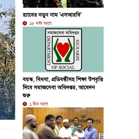
র‍্যাবের নতুন নাম 'এসআরবি'
১৮ ঘন্টা আগে
বয়স্ক, বিধবা, প্রতিবন্ধীসহ শিক্ষা উপবৃত্তি
দিবে সমাজসেবা অধিদপ্তর, আবেদন
শুরু
১ দিন আগে