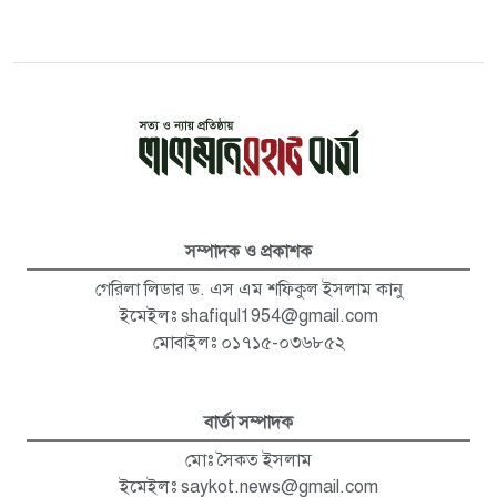
সম্পাদক ও প্রকাশক
গেরিলা লিডার ড. এস এম শফিকুল ইসলাম কানু
ইমেইলঃ
shafiqul1954@gmail.com
মোবাইলঃ ০১৭১৫-০৩৬৮৫২
বার্তা সম্পাদক
মোঃ সৈকত ইসলাম
ইমেইলঃ
saykot.news@gmail.com