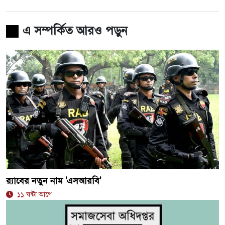
এ সম্পর্কিত আরও পড়ুন
র‍্যাবের নতুন নাম 'এসআরবি'
১১ ঘন্টা আগে