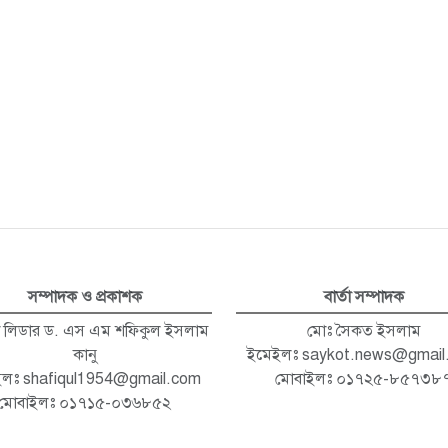
সম্পাদক ও প্রকাশক
বার্তা সম্পাদক
া লিডার ড. এস এম শফিকুল ইসলাম
মোঃ সৈকত ইসলাম
কানু
ইমেইলঃ
saykot.news@gmail
ইলঃ
shafiqul1954@gmail.com
মোবাইলঃ ০১৭২৫-৮৫৭৩৮
মোবাইলঃ ০১৭১৫-০৩৬৮৫২