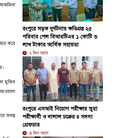
ন আজমিনা
রংপুরে সড়ক দুর্ঘটনায় ক্ষতিগ্রস্ত ২৫
পরিবার পেল বিআরটিএর ১ কোটি ৩
 বছর করে
লাখ টাকার আর্থিক সহায়তা
২ দিন আগে
য়।
ান মুজিব
রিজওয়ানা
রংপুরে এসআই নিয়োগ পরীক্ষায় ভুয়া
রে তদন্ত
পরীক্ষার্থী ও দালাল চক্রের ৪ সদস্য
গ্রেফতার
৩ দিন আগে