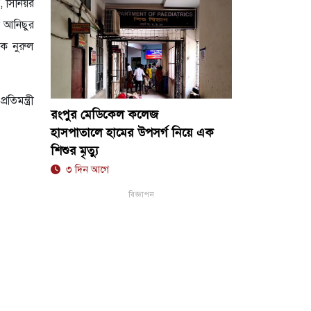
, সিনিয়র
ী আনিছুর
লক নুরুল
িমন্ত্রী
রংপুর মেডিকেল কলেজ
হাসপাতালে হামের উপসর্গ নিয়ে এক
শিশুর মৃত্যু
৩ দিন আগে
বিজ্ঞাপন