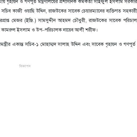
ীয় গৃহায়ন ও গণপূর্ত মন্ত্রণালয়ের প্রশাসনিক কর্মকর্তা সাইফুল ইসলাম সরকার
 সচিব কাজী ওয়াছি উদ্দিন, রাজউকের সাবেক চেয়ারম্যানের ব্যক্তিগত সহকার
রপ্রাপ্ত মেজর (ইঞ্জি.) সামসুদ্দীন আহমদ চৌধুরী, রাজউকের সাবেক পরিচা
ক কামরুল ইসলাম ও উপ–পরিচালক নায়েব আলী শরীফ।
ত্রীর একান্ত সচিব-১ মোহাম্মদ সালাহ উদ্দিন এবং সাবেক গৃহায়ন ও গণপূর্ত প্রত
বিজ্ঞাপন