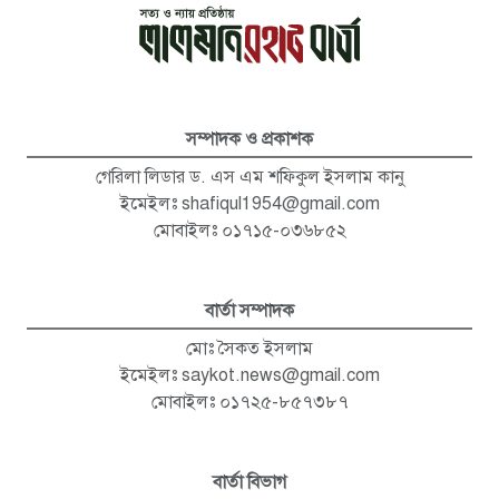
সম্পাদক ও প্রকাশক
গেরিলা লিডার ড. এস এম শফিকুল ইসলাম কানু
ইমেইলঃ
shafiqul1954@gmail.com
মোবাইলঃ ০১৭১৫-০৩৬৮৫২
বার্তা সম্পাদক
মোঃ সৈকত ইসলাম
ইমেইলঃ
saykot.news@gmail.com
মোবাইলঃ ০১৭২৫-৮৫৭৩৮৭
বার্তা বিভাগ