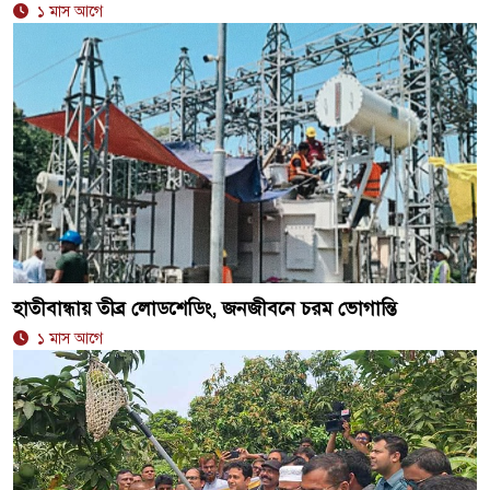
১ মাস আগে
হাতীবান্ধায় তীব্র লোডশেডিং, জনজীবনে চরম ভোগান্তি
১ মাস আগে