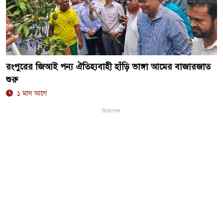
রংপুরের জিআই পন্য ঐতিহ্যবাহী হাঁড়ি ভাঙ্গা আমের বাজারজাত
শুরু
১ মাস আগে
বিজ্ঞাপন